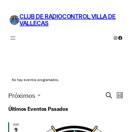
CLUB DE RADIOCONTROL VILLA DE
VALLECAS
Instagra
Faceb
No hay eventos programados.
Navegac
Nav
Próximos
Buscar
Lista
de
de
Selecciona
Últimos Eventos Pasados
vist
la
búsque
fecha.
de
y
Eve
MAY
9
vistas