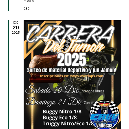
Madrid
€30
DIC
20
2025